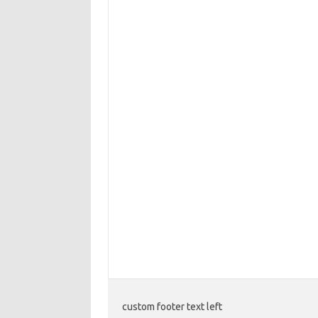
custom footer text left