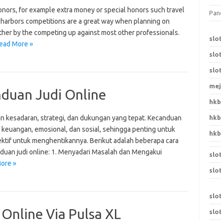
nors, for example extra money or special honors such travel
Pan
sh harbors competitions are a great way when planning on
rther by the competing up against most other professionals.
slo
ead More »
slo
slo
mej
duan Judi Online
hk
n kesadaran, strategi, dan dukungan yang tepat. Kecanduan
hk
k keuangan, emosional, dan sosial, sehingga penting untuk
hk
ktif untuk menghentikannya. Berikut adalah beberapa cara
uan judi online: 1. Menyadari Masalah dan Mengakui
slo
ore »
slo
s
lo
Online Via Pulsa XL
slo