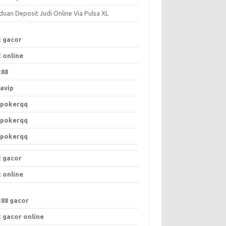
duan Deposit Judi Online Via Pulsa XL
t gacor
t online
t88
avip
bpokerqq
bpokerqq
bpokerqq
t gacor
t online
t88 gacor
t gacor online