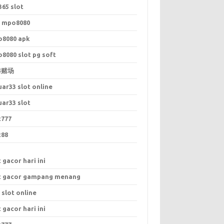
365 slot
k mpo8080
8080 apk
8080 slot pg soft
港赌场
uar33 slot online
uar33 slot
t777
t88
t gacor hari ini
t gacor gampang menang
i slot online
t gacor hari ini