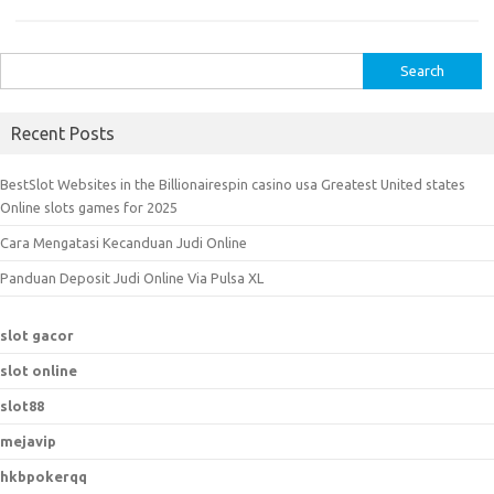
S
e
a
Recent Posts
r
c
BestSlot Websites in the Billionairespin casino usa Greatest United states
h
Online slots games for 2025
f
Cara Mengatasi Kecanduan Judi Online
o
r
Panduan Deposit Judi Online Via Pulsa XL
:
slot gacor
slot online
slot88
mejavip
hkbpokerqq