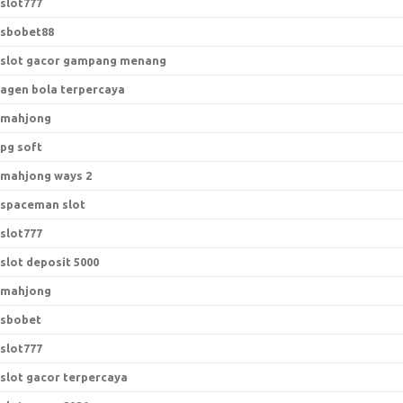
slot777
sbobet88
slot gacor gampang menang
agen bola terpercaya
mahjong
pg soft
mahjong ways 2
spaceman slot
slot777
slot deposit 5000
mahjong
sbobet
slot777
slot gacor terpercaya