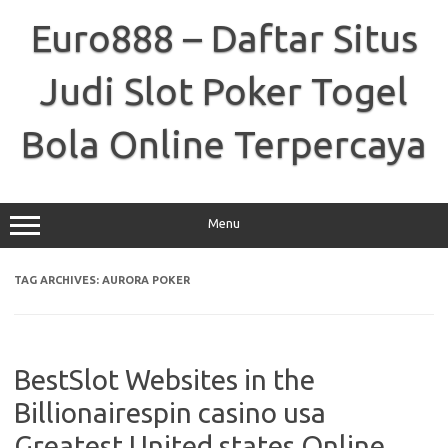
Skip
to
Euro888 – Daftar Situs
content
Judi Slot Poker Togel
Bola Online Terpercaya
Menu
TAG ARCHIVES:
AURORA POKER
BestSlot Websites in the
Billionairespin casino usa
Greatest United states Online