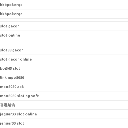
hkbpokerqq
hkbpokerqq
slot gacor
slot online
s
lot88 gacor
slot gacor online
koi365 slot
link mpo8080
mpo8080 apk
mpo8080 slot pg soft
香港赌场
jaguar33 slot online
jaguar33 slot