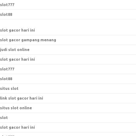
slot777
slot88
slot gacor hari ini
slot gacor gampang menang
judi slot online
slot gacor hari ini
slot777
slot88
situs slot
link slot gacor hari ini
situs slot online
slot
slot gacor hari ini