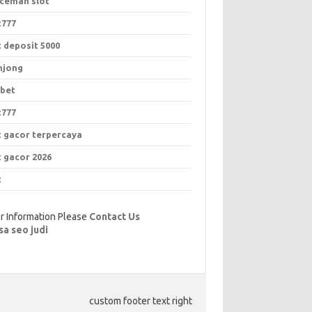
ceman slot
t777
t deposit 5000
hjong
bet
t777
t gacor terpercaya
t gacor 2026
t
r Information Please
Contact Us
sa seo judi
custom footer text right