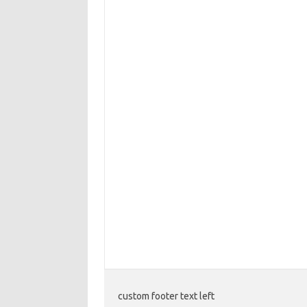
custom footer text left