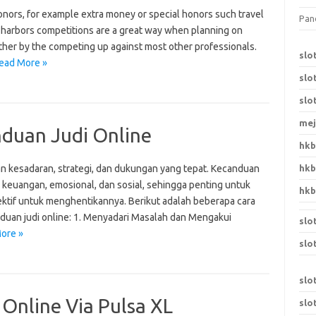
nors, for example extra money or special honors such travel
Pan
sh harbors competitions are a great way when planning on
rther by the competing up against most other professionals.
slo
ead More »
slo
slo
mej
duan Judi Online
hk
n kesadaran, strategi, dan dukungan yang tepat. Kecanduan
hk
k keuangan, emosional, dan sosial, sehingga penting untuk
hk
ktif untuk menghentikannya. Berikut adalah beberapa cara
uan judi online: 1. Menyadari Masalah dan Mengakui
slo
ore »
slo
s
lo
Online Via Pulsa XL
slo