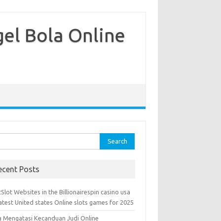
gel Bola Online
rch
ecent Posts
Slot Websites in the Billionairespin casino usa
test United states Online slots games for 2025
a Mengatasi Kecanduan Judi Online