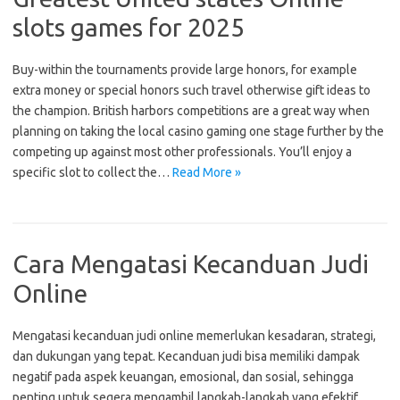
slots games for 2025
Buy-within the tournaments provide large honors, for example
extra money or special honors such travel otherwise gift ideas to
the champion. British harbors competitions are a great way when
planning on taking the local casino gaming one stage further by the
competing up against most other professionals. You’ll enjoy a
specific slot to collect the…
Read More »
Cara Mengatasi Kecanduan Judi
Online
Mengatasi kecanduan judi online memerlukan kesadaran, strategi,
dan dukungan yang tepat. Kecanduan judi bisa memiliki dampak
negatif pada aspek keuangan, emosional, dan sosial, sehingga
penting untuk segera mengambil langkah-langkah yang efektif