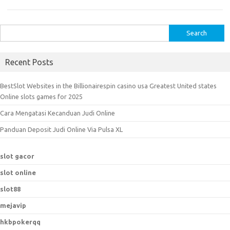
S
e
a
Recent Posts
r
c
BestSlot Websites in the Billionairespin casino usa Greatest United states
h
Online slots games for 2025
f
Cara Mengatasi Kecanduan Judi Online
o
r
Panduan Deposit Judi Online Via Pulsa XL
:
slot gacor
slot online
slot88
mejavip
hkbpokerqq