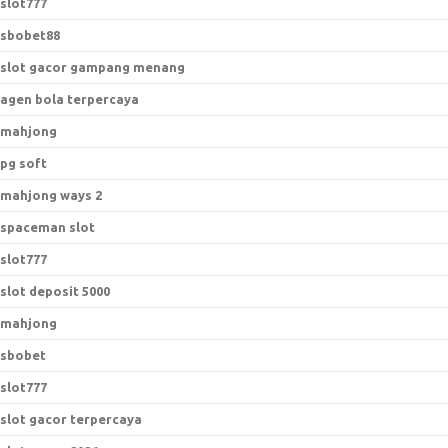
slot777
sbobet88
slot gacor gampang menang
agen bola terpercaya
mahjong
pg soft
mahjong ways 2
spaceman slot
slot777
slot deposit 5000
mahjong
sbobet
slot777
slot gacor terpercaya