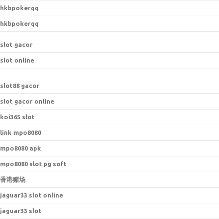
hkbpokerqq
hkbpokerqq
slot gacor
slot online
s
lot88 gacor
slot gacor online
koi365 slot
link mpo8080
mpo8080 apk
mpo8080 slot pg soft
香港赌场
jaguar33 slot online
jaguar33 slot