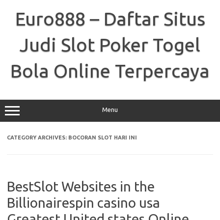
Skip
to
Euro888 – Daftar Situs
content
Judi Slot Poker Togel
Bola Online Terpercaya
Menu
CATEGORY ARCHIVES:
BOCORAN SLOT HARI INI
BestSlot Websites in the
Billionairespin casino usa
Greatest United states Online