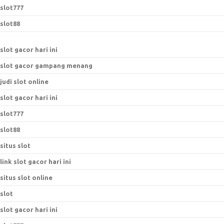
slot777
slot88
slot gacor hari ini
slot gacor gampang menang
judi slot online
slot gacor hari ini
slot777
slot88
situs slot
link slot gacor hari ini
situs slot online
slot
slot gacor hari ini