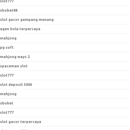
slot777
sbobet88
slot gacor gampang menang
agen bola terpercaya
mahjong
pg soft
mahjong ways 2
spaceman slot
slot777
slot deposit 5000
mahjong
sbobet
slot777
slot gacor terpercaya