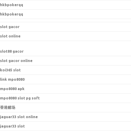
hkbpokerqq
hkbpokerqq
slot gacor
slot online
s
lot88 gacor
slot gacor online
koi365 slot
link mpo8080
mpo8080 apk
mpo8080 slot pg soft
香港赌场
jaguar33 slot online
jaguar33 slot