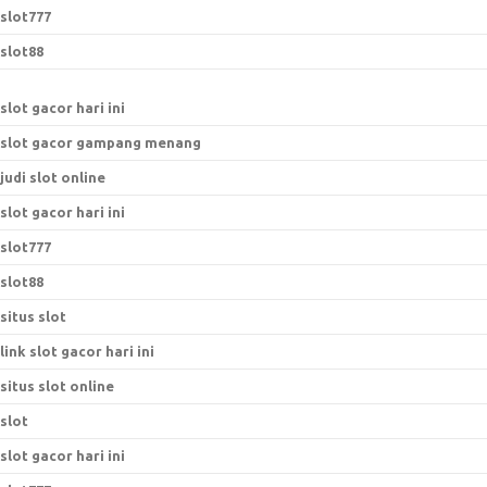
slot777
slot88
slot gacor hari ini
slot gacor gampang menang
judi slot online
slot gacor hari ini
slot777
slot88
situs slot
link slot gacor hari ini
situs slot online
slot
slot gacor hari ini