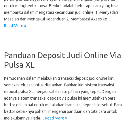
untuk menghentikannya. Berikut adalah beberapa cara yang bisa
membantu dalam mengatasi kecanduan judi online: 1. Menyadari
Masalah dan Mengakui Kecanduan 2. Membatasi Akses ke…
Read More »
Panduan Deposit Judi Online Via
Pulsa XL
Kemudahan dalam melakukan transaksi deposit judi online kini
semakin leluasa untuk dijalankan. Bahkan kini sistem transaksi
deposit pulsa XL menjadi salah satu pilihan yang tepat. Dengan
adanya sistem transaksi deposit via pulsa ini memudahkan para
bettor dalam hal untuk melakukan transaksi deposit tersebut. Para
bettor sebaiknya pahami mengenai panduan dan tata cara untuk
melakukannya. Pada…
Read More »