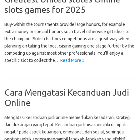
slots games for 2025
Buy-within the tournaments provide large honors, for example
extra money or special honors such travel otherwise gift ideas to
the champion. British harbors competitions are a great way when
planning on taking the local casino gaming one stage further by the
competing up against most other professionals. You’ll enjoy a
specific slot to collect the…
Read More »
Cara Mengatasi Kecanduan Judi
Online
Mengatasi kecanduan judi online memerlukan kesadaran, strategi,
dan dukungan yang tepat. Kecanduan judi bisa memiliki dampak
negatif pada aspek keuangan, emosional, dan sosial, sehingga
penting untuk segera mengambil langkah-langkah yang efektif