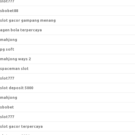
slot777
sbobet88
slot gacor gampang menang
agen bola terpercaya
mahjong
pg soft
mahjong ways 2
spaceman slot
slot777
slot deposit 5000
mahjong
sbobet
slot777
slot gacor terpercaya