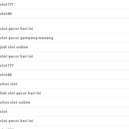
slot777
slot88
slot gacor hari ini
slot gacor gampang menang
judi slot online
slot gacor hari ini
slot777
slot88
situs slot
link slot gacor hari ini
situs slot online
slot
slot gacor hari ini