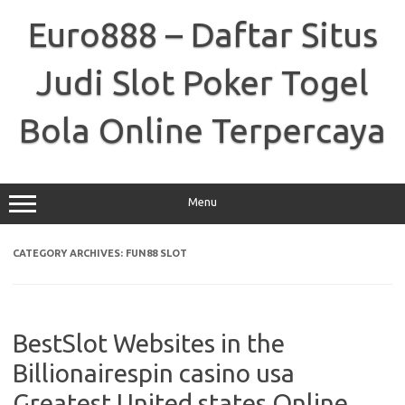
Skip
to
Euro888 – Daftar Situs
content
Judi Slot Poker Togel
Bola Online Terpercaya
Menu
CATEGORY ARCHIVES:
FUN88 SLOT
BestSlot Websites in the
Billionairespin casino usa
Greatest United states Online