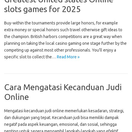
slots games for 2025
Buy-within the tournaments provide large honors, for example
extra money or special honors such travel otherwise gift ideas to
the champion. British harbors competitions are a great way when
planning on taking the local casino gaming one stage further by the
competing up against most other professionals. You’ll enjoy a
specific slot to collect the…
Read More »
Cara Mengatasi Kecanduan Judi
Online
Mengatasi kecanduan judi online memerlukan kesadaran, strategi,
dan dukungan yang tepat. Kecanduan judi bisa memiliki dampak
negatif pada aspek keuangan, emosional, dan sosial, sehingga
penting untuk segera mengambil langkah-langkah yang efektif