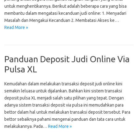
untuk menghentikannya. Berikut adalah beberapa cara yang bisa
membantu dalam mengatasi kecanduan judi online: 1. Menyadari
Masalah dan Mengakui Kecanduan 2. Membatasi Akses ke…
Read More »
Panduan Deposit Judi Online Via
Pulsa XL
Kemudahan dalam melakukan transaksi deposit judi online kini
semakin leluasa untuk dijalankan. Bahkan kini sistem transaksi
deposit pulsa XL menjadi salah satu pilihan yang tepat. Dengan
adanya sistem transaksi deposit via pulsa ini memudahkan para
bettor dalam hal untuk melakukan transaksi deposit tersebut. Para
bettor sebaiknya pahami mengenai panduan dan tata cara untuk
melakukannya. Pada…
Read More »