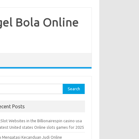
gel Bola Online
rch
ecent Posts
Slot Websites in the Billionairespin casino usa
test United states Online slots games for 2025
a Mengatasi Kecanduan Judi Online