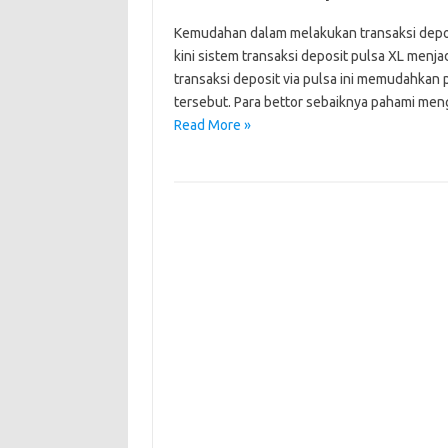
Kemudahan dalam melakukan transaksi deposit
kini sistem transaksi deposit pulsa XL menja
transaksi deposit via pulsa ini memudahkan 
tersebut. Para bettor sebaiknya pahami me
Read More »