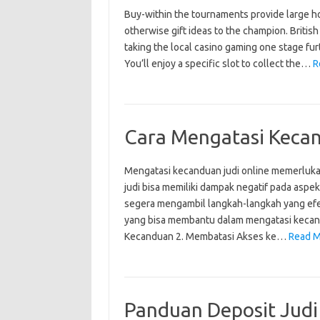
Buy-within the tournaments provide large ho
otherwise gift ideas to the champion. Briti
taking the local casino gaming one stage fu
You’ll enjoy a specific slot to collect the…
R
Cara Mengatasi Kecan
Mengatasi kecanduan judi online memerluka
judi bisa memiliki dampak negatif pada aspe
segera mengambil langkah-langkah yang efe
yang bisa membantu dalam mengatasi kecand
Kecanduan 2. Membatasi Akses ke…
Read M
Panduan Deposit Judi 