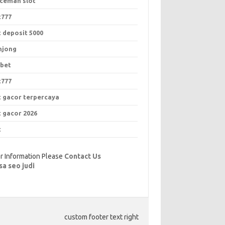
ceman slot
t777
t deposit 5000
hjong
bet
t777
t gacor terpercaya
t gacor 2026
t
r Information Please
Contact Us
sa seo judi
custom footer text right