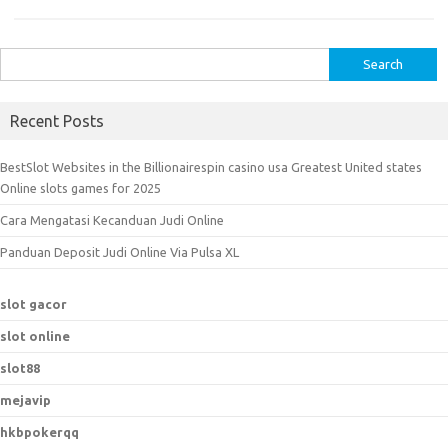
S
e
a
Recent Posts
r
c
BestSlot Websites in the Billionairespin casino usa Greatest United states
h
Online slots games for 2025
f
Cara Mengatasi Kecanduan Judi Online
o
r
Panduan Deposit Judi Online Via Pulsa XL
:
slot gacor
slot online
slot88
mejavip
hkbpokerqq