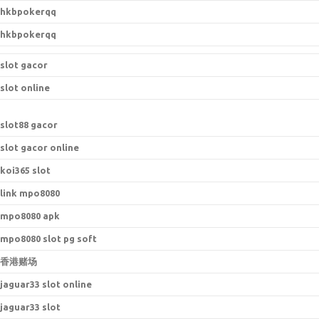
hkbpokerqq
hkbpokerqq
slot gacor
slot online
s
lot88 gacor
slot gacor online
koi365 slot
link mpo8080
mpo8080 apk
mpo8080 slot pg soft
香港赌场
jaguar33 slot online
jaguar33 slot