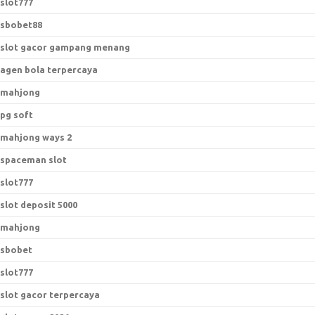
slot777
sbobet88
slot gacor gampang menang
agen bola terpercaya
mahjong
pg soft
mahjong ways 2
spaceman slot
slot777
slot deposit 5000
mahjong
sbobet
slot777
slot gacor terpercaya