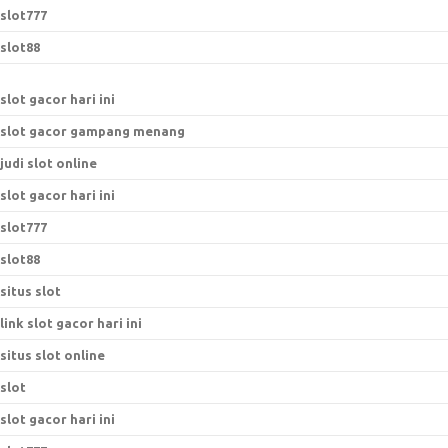
slot777
slot88
slot gacor hari ini
slot gacor gampang menang
judi slot online
slot gacor hari ini
slot777
slot88
situs slot
link slot gacor hari ini
situs slot online
slot
slot gacor hari ini