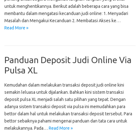
untuk menghentikannya. Berikut adalah beberapa cara yang bisa
membantu dalam mengatasi kecanduan judi online: 1. Menyadari
Masalah dan Mengakui Kecanduan 2. Membatasi Akses ke…
Read More »
Panduan Deposit Judi Online Via
Pulsa XL
Kemudahan dalam melakukan transaksi deposit judi online kini
semakin leluasa untuk dijalankan. Bahkan kini sistem transaksi
deposit pulsa XL menjadi salah satu pilihan yang tepat. Dengan
adanya sistem transaksi deposit via pulsa ini memudahkan para
bettor dalam hal untuk melakukan transaksi deposit tersebut. Para
bettor sebaiknya pahami mengenai panduan dan tata cara untuk
melakukannya. Pada…
Read More »