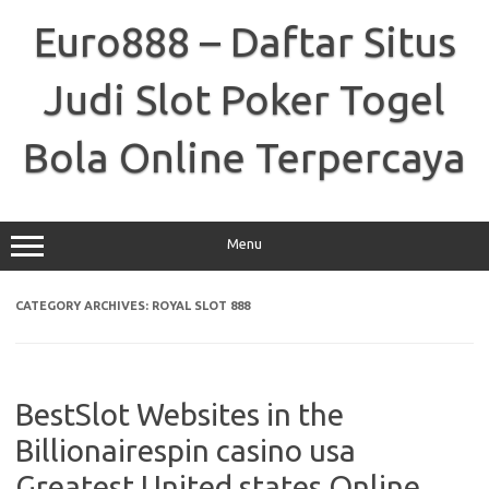
Skip
to
Euro888 – Daftar Situs
content
Judi Slot Poker Togel
Bola Online Terpercaya
Menu
CATEGORY ARCHIVES:
ROYAL SLOT 888
BestSlot Websites in the
Billionairespin casino usa
Greatest United states Online