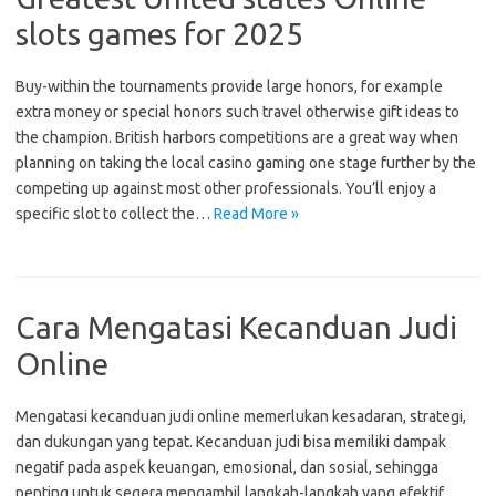
slots games for 2025
Buy-within the tournaments provide large honors, for example
extra money or special honors such travel otherwise gift ideas to
the champion. British harbors competitions are a great way when
planning on taking the local casino gaming one stage further by the
competing up against most other professionals. You’ll enjoy a
specific slot to collect the…
Read More »
Cara Mengatasi Kecanduan Judi
Online
Mengatasi kecanduan judi online memerlukan kesadaran, strategi,
dan dukungan yang tepat. Kecanduan judi bisa memiliki dampak
negatif pada aspek keuangan, emosional, dan sosial, sehingga
penting untuk segera mengambil langkah-langkah yang efektif