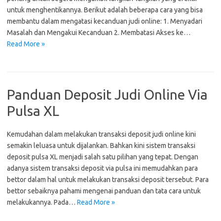
untuk menghentikannya. Berikut adalah beberapa cara yang bisa
membantu dalam mengatasi kecanduan judi online: 1. Menyadari
Masalah dan Mengakui Kecanduan 2. Membatasi Akses ke…
Read More »
Panduan Deposit Judi Online Via
Pulsa XL
Kemudahan dalam melakukan transaksi deposit judi online kini
semakin leluasa untuk dijalankan. Bahkan kini sistem transaksi
deposit pulsa XL menjadi salah satu pilihan yang tepat. Dengan
adanya sistem transaksi deposit via pulsa ini memudahkan para
bettor dalam hal untuk melakukan transaksi deposit tersebut. Para
bettor sebaiknya pahami mengenai panduan dan tata cara untuk
melakukannya. Pada…
Read More »