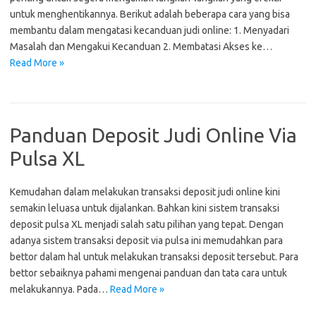
untuk menghentikannya. Berikut adalah beberapa cara yang bisa
membantu dalam mengatasi kecanduan judi online: 1. Menyadari
Masalah dan Mengakui Kecanduan 2. Membatasi Akses ke…
Read More »
Panduan Deposit Judi Online Via
Pulsa XL
Kemudahan dalam melakukan transaksi deposit judi online kini
semakin leluasa untuk dijalankan. Bahkan kini sistem transaksi
deposit pulsa XL menjadi salah satu pilihan yang tepat. Dengan
adanya sistem transaksi deposit via pulsa ini memudahkan para
bettor dalam hal untuk melakukan transaksi deposit tersebut. Para
bettor sebaiknya pahami mengenai panduan dan tata cara untuk
melakukannya. Pada…
Read More »