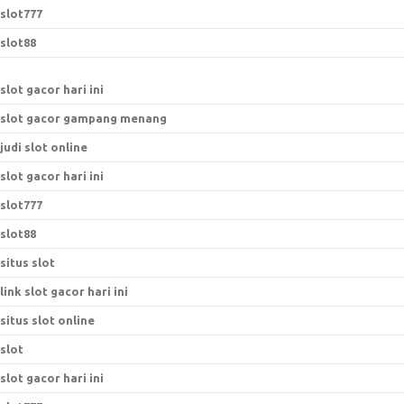
slot777
slot88
slot gacor hari ini
slot gacor gampang menang
judi slot online
slot gacor hari ini
slot777
slot88
situs slot
link slot gacor hari ini
situs slot online
slot
slot gacor hari ini