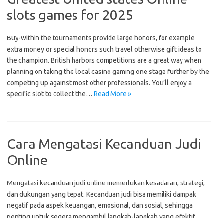
slots games for 2025
Buy-within the tournaments provide large honors, for example
extra money or special honors such travel otherwise gift ideas to
the champion. British harbors competitions are a great way when
planning on taking the local casino gaming one stage further by the
competing up against most other professionals. You’ll enjoy a
specific slot to collect the…
Read More »
Cara Mengatasi Kecanduan Judi
Online
Mengatasi kecanduan judi online memerlukan kesadaran, strategi,
dan dukungan yang tepat. Kecanduan judi bisa memiliki dampak
negatif pada aspek keuangan, emosional, dan sosial, sehingga
penting untuk segera mengambil langkah-langkah yang efektif