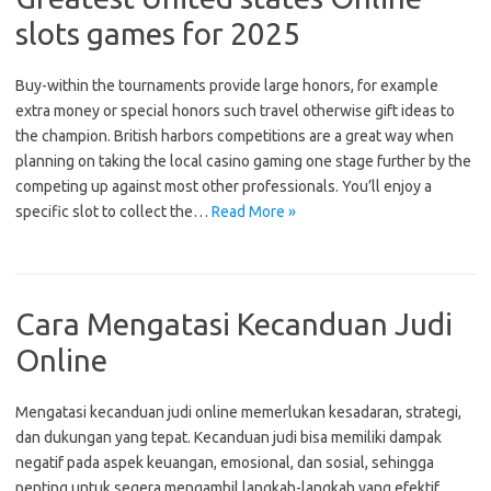
slots games for 2025
Buy-within the tournaments provide large honors, for example
extra money or special honors such travel otherwise gift ideas to
the champion. British harbors competitions are a great way when
planning on taking the local casino gaming one stage further by the
competing up against most other professionals. You’ll enjoy a
specific slot to collect the…
Read More »
Cara Mengatasi Kecanduan Judi
Online
Mengatasi kecanduan judi online memerlukan kesadaran, strategi,
dan dukungan yang tepat. Kecanduan judi bisa memiliki dampak
negatif pada aspek keuangan, emosional, dan sosial, sehingga
penting untuk segera mengambil langkah-langkah yang efektif