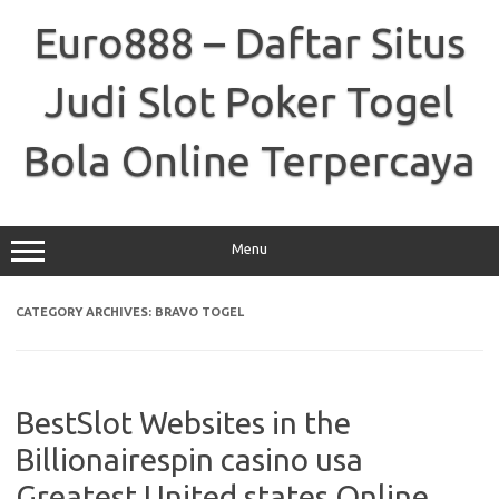
Skip
to
Euro888 – Daftar Situs
content
Judi Slot Poker Togel
Bola Online Terpercaya
Menu
CATEGORY ARCHIVES:
BRAVO TOGEL
BestSlot Websites in the
Billionairespin casino usa
Greatest United states Online