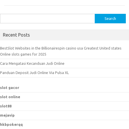
S
e
a
Recent Posts
r
c
BestSlot Websites in the Billionairespin casino usa Greatest United states
h
Online slots games for 2025
f
Cara Mengatasi Kecanduan Judi Online
o
r
Panduan Deposit Judi Online Via Pulsa XL
:
slot gacor
slot online
slot88
mejavip
hkbpokerqq