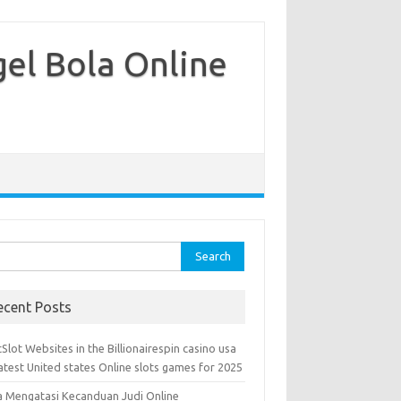
gel Bola Online
rch
ecent Posts
Slot Websites in the Billionairespin casino usa
test United states Online slots games for 2025
a Mengatasi Kecanduan Judi Online