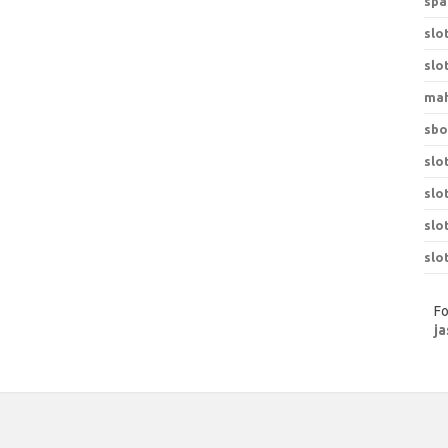
spa
slo
slo
ma
sbo
slo
slo
slo
slo
Fo
ja