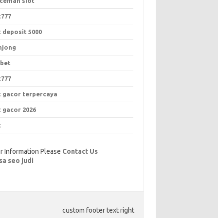
ceman slot
t777
t deposit 5000
hjong
bet
t777
t gacor terpercaya
t gacor 2026
t
r Information Please
Contact Us
sa seo judi
custom footer text right