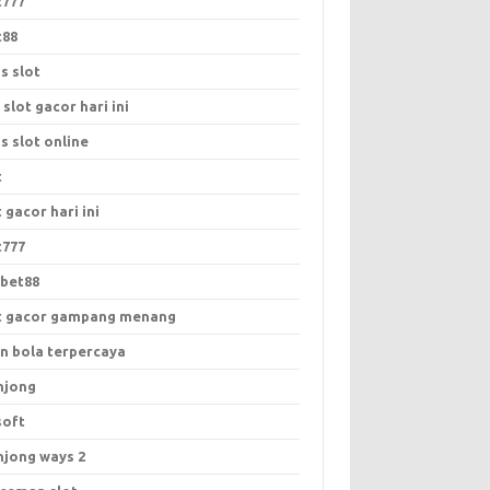
t777
t88
us slot
k slot gacor hari ini
us slot online
t
t gacor hari ini
t777
bet88
t gacor gampang menang
n bola terpercaya
hjong
soft
jong ways 2