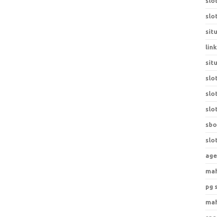
slo
slo
sit
lin
sit
slo
slo
slo
sbo
slo
age
ma
pg 
mah