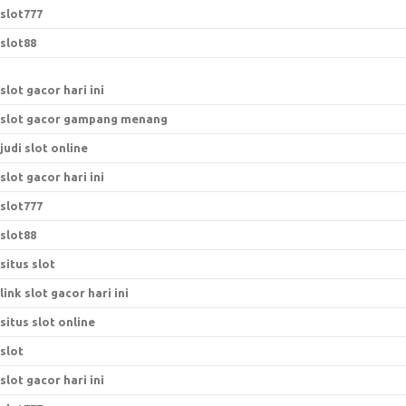
slot777
slot88
slot gacor hari ini
slot gacor gampang menang
judi slot online
slot gacor hari ini
slot777
slot88
situs slot
link slot gacor hari ini
situs slot online
slot
slot gacor hari ini