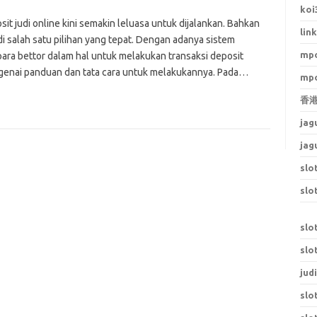
koi
 judi online kini semakin leluasa untuk dijalankan. Bahkan
lin
di salah satu pilihan yang tepat. Dengan adanya sistem
mpo
para bettor dalam hal untuk melakukan transaksi deposit
ngenai panduan dan tata cara untuk melakukannya. Pada…
mpo
香
jag
jag
slo
slo
slo
slo
jud
slo