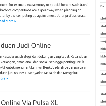
nors, for example extra money or special honors such travel
Pan
sh harbors competitions are a great way when planning on
rther by the competing up against most other professionals.
slo
ead More »
slo
slo
mej
duan Judi Online
hk
n kesadaran, strategi, dan dukungan yang tepat. Kecanduan
hk
k keuangan, emosional, dan sosial, sehingga penting untuk
hk
ktif untuk menghentikannya. Berikut adalah beberapa cara
uan judi online: 1. Menyadari Masalah dan Mengakui
slo
ore »
slo
s
lo
Online Via Pulsa XL
slo