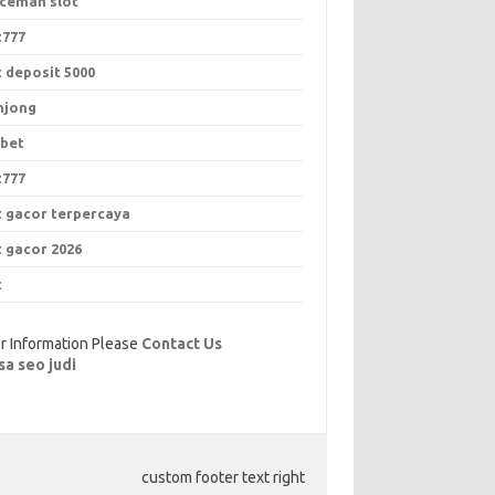
ceman slot
t777
t deposit 5000
hjong
bet
t777
t gacor terpercaya
t gacor 2026
t
r Information Please
Contact Us
sa seo judi
custom footer text right