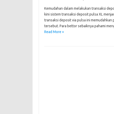
Kemudahan dalam melakukan transaksi deposit
kini sistem transaksi deposit pulsa XL menja
transaksi deposit via pulsa ini memudahkan 
tersebut. Para bettor sebaiknya pahami me
Read More »