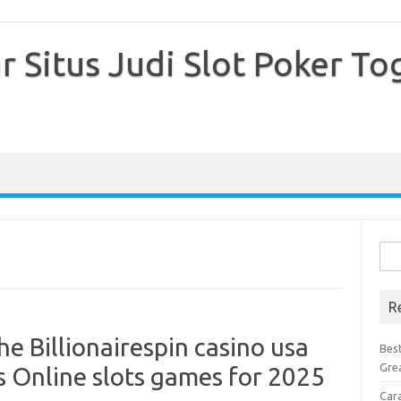
r Situs Judi Slot Poker To
Sea
for:
R
he Billionairespin casino usa
Best
Grea
s Online slots games for 2025
Car