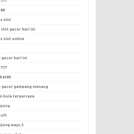
t777
t88
us slot
k slot gacor hari ini
us slot online
t
t gacor hari ini
t777
bet88
t gacor gampang menang
n bola terpercaya
hjong
soft
jong ways 2