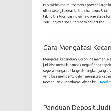
Buy-within the tournaments provide large ho
otherwise gift ideas to the champion. Briti
taking the local casino gaming one stage fu
You’ll enjoy a specific slot to collect the…
R
Cara Mengatasi Kecan
Mengatasi kecanduan judi online memerluka
judi bisa memiliki dampak negatif pada aspe
segera mengambil langkah-langkah yang efe
yang bisa membantu dalam mengatasi kecand
Kecanduan 2. Membatasi Akses ke…
Read M
Panduan Deposit Judi 