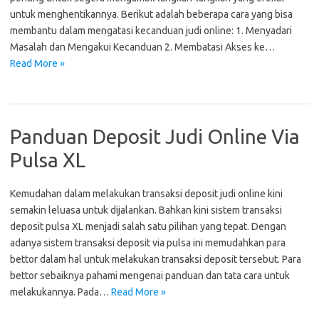
untuk menghentikannya. Berikut adalah beberapa cara yang bisa
membantu dalam mengatasi kecanduan judi online: 1. Menyadari
Masalah dan Mengakui Kecanduan 2. Membatasi Akses ke…
Read More »
Panduan Deposit Judi Online Via
Pulsa XL
Kemudahan dalam melakukan transaksi deposit judi online kini
semakin leluasa untuk dijalankan. Bahkan kini sistem transaksi
deposit pulsa XL menjadi salah satu pilihan yang tepat. Dengan
adanya sistem transaksi deposit via pulsa ini memudahkan para
bettor dalam hal untuk melakukan transaksi deposit tersebut. Para
bettor sebaiknya pahami mengenai panduan dan tata cara untuk
melakukannya. Pada…
Read More »