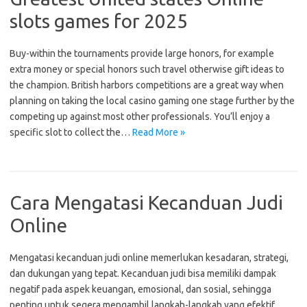
slots games for 2025
Buy-within the tournaments provide large honors, for example
extra money or special honors such travel otherwise gift ideas to
the champion. British harbors competitions are a great way when
planning on taking the local casino gaming one stage further by the
competing up against most other professionals. You’ll enjoy a
specific slot to collect the…
Read More »
Cara Mengatasi Kecanduan Judi
Online
Mengatasi kecanduan judi online memerlukan kesadaran, strategi,
dan dukungan yang tepat. Kecanduan judi bisa memiliki dampak
negatif pada aspek keuangan, emosional, dan sosial, sehingga
penting untuk segera mengambil langkah-langkah yang efektif