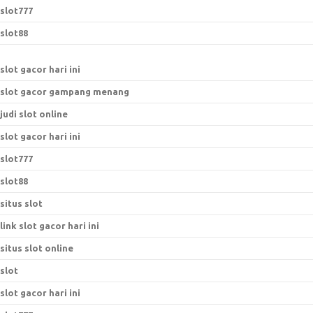
slot777
slot88
slot gacor hari ini
slot gacor gampang menang
judi slot online
slot gacor hari ini
slot777
slot88
situs slot
link slot gacor hari ini
situs slot online
slot
slot gacor hari ini