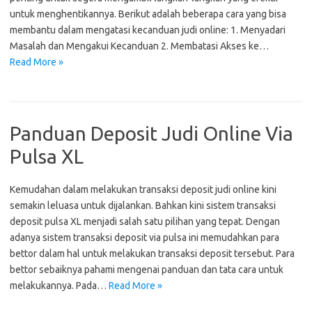
untuk menghentikannya. Berikut adalah beberapa cara yang bisa
membantu dalam mengatasi kecanduan judi online: 1. Menyadari
Masalah dan Mengakui Kecanduan 2. Membatasi Akses ke…
Read More »
Panduan Deposit Judi Online Via
Pulsa XL
Kemudahan dalam melakukan transaksi deposit judi online kini
semakin leluasa untuk dijalankan. Bahkan kini sistem transaksi
deposit pulsa XL menjadi salah satu pilihan yang tepat. Dengan
adanya sistem transaksi deposit via pulsa ini memudahkan para
bettor dalam hal untuk melakukan transaksi deposit tersebut. Para
bettor sebaiknya pahami mengenai panduan dan tata cara untuk
melakukannya. Pada…
Read More »