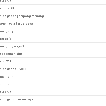
slot777
sbobet88
slot gacor gampang menang
agen bola terpercaya
mahjong
pg soft
mahjong ways 2
spaceman slot
slot777
slot deposit 5000
mahjong
sbobet
slot777
slot gacor terpercaya