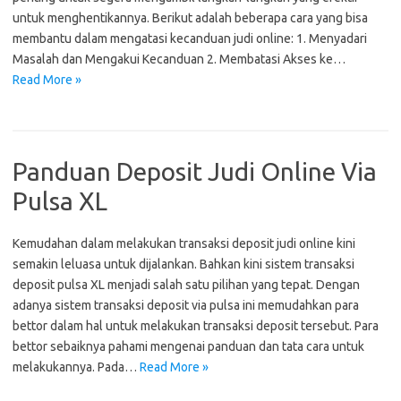
untuk menghentikannya. Berikut adalah beberapa cara yang bisa
membantu dalam mengatasi kecanduan judi online: 1. Menyadari
Masalah dan Mengakui Kecanduan 2. Membatasi Akses ke…
Read More »
Panduan Deposit Judi Online Via
Pulsa XL
Kemudahan dalam melakukan transaksi deposit judi online kini
semakin leluasa untuk dijalankan. Bahkan kini sistem transaksi
deposit pulsa XL menjadi salah satu pilihan yang tepat. Dengan
adanya sistem transaksi deposit via pulsa ini memudahkan para
bettor dalam hal untuk melakukan transaksi deposit tersebut. Para
bettor sebaiknya pahami mengenai panduan dan tata cara untuk
melakukannya. Pada…
Read More »