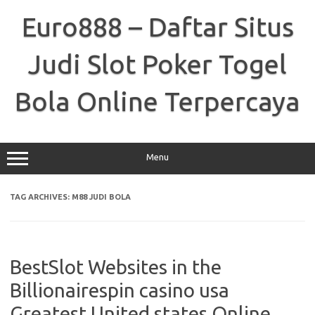
Skip
to
Euro888 – Daftar Situs
content
Judi Slot Poker Togel
Bola Online Terpercaya
Menu
TAG ARCHIVES:
M88 JUDI BOLA
BestSlot Websites in the
Billionairespin casino usa
Greatest United states Online