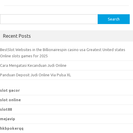
S
e
a
Recent Posts
r
c
BestSlot Websites in the Billionairespin casino usa Greatest United states
h
Online slots games for 2025
f
Cara Mengatasi Kecanduan Judi Online
o
r
Panduan Deposit Judi Online Via Pulsa XL
:
slot gacor
slot online
slot88
mejavip
hkbpokerqq