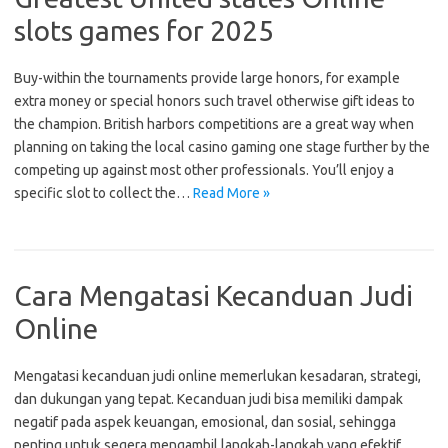
slots games for 2025
Buy-within the tournaments provide large honors, for example
extra money or special honors such travel otherwise gift ideas to
the champion. British harbors competitions are a great way when
planning on taking the local casino gaming one stage further by the
competing up against most other professionals. You’ll enjoy a
specific slot to collect the…
Read More »
Cara Mengatasi Kecanduan Judi
Online
Mengatasi kecanduan judi online memerlukan kesadaran, strategi,
dan dukungan yang tepat. Kecanduan judi bisa memiliki dampak
negatif pada aspek keuangan, emosional, dan sosial, sehingga
penting untuk segera mengambil langkah-langkah yang efektif