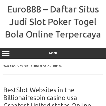
Skip
to
Euro888 – Daftar Situs
content
Judi Slot Poker Togel
Bola Online Terpercaya
Menu
TAG ARCHIVES:
SITUS JUDI SLOT ONLINE 26
BestSlot Websites in the
Billionairespin casino usa
Greatest United states Online