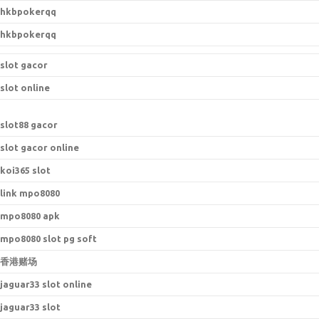
hkbpokerqq
hkbpokerqq
slot gacor
slot online
s
lot88 gacor
slot gacor online
koi365 slot
link mpo8080
mpo8080 apk
mpo8080 slot pg soft
香港赌场
jaguar33 slot online
jaguar33 slot