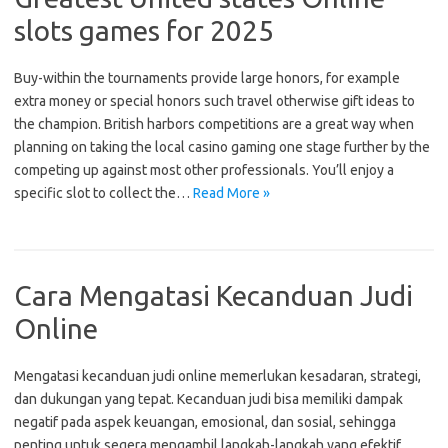
slots games for 2025
Buy-within the tournaments provide large honors, for example
extra money or special honors such travel otherwise gift ideas to
the champion. British harbors competitions are a great way when
planning on taking the local casino gaming one stage further by the
competing up against most other professionals. You’ll enjoy a
specific slot to collect the…
Read More »
Cara Mengatasi Kecanduan Judi
Online
Mengatasi kecanduan judi online memerlukan kesadaran, strategi,
dan dukungan yang tepat. Kecanduan judi bisa memiliki dampak
negatif pada aspek keuangan, emosional, dan sosial, sehingga
penting untuk segera mengambil langkah-langkah yang efektif