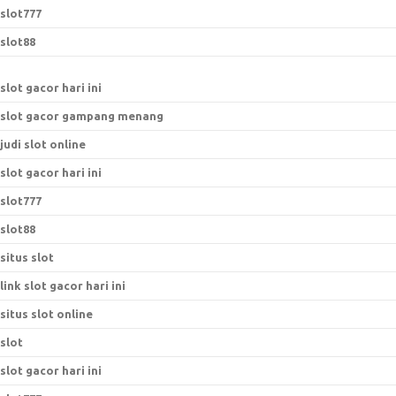
slot777
slot88
slot gacor hari ini
slot gacor gampang menang
judi slot online
slot gacor hari ini
slot777
slot88
situs slot
link slot gacor hari ini
situs slot online
slot
slot gacor hari ini