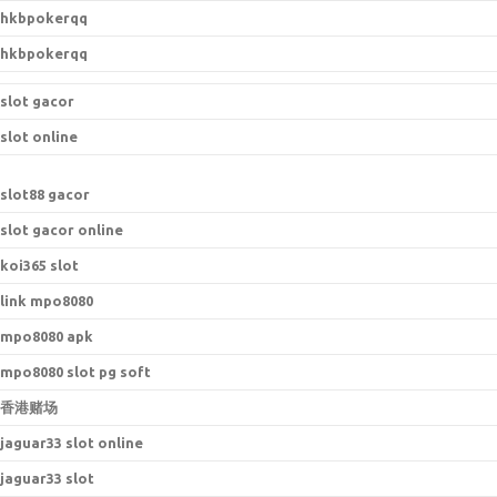
hkbpokerqq
hkbpokerqq
slot gacor
slot online
s
lot88 gacor
slot gacor online
koi365 slot
link mpo8080
mpo8080 apk
mpo8080 slot pg soft
香港赌场
jaguar33 slot online
jaguar33 slot