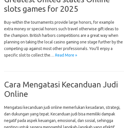
slots games for 2025
Buy-within the tournaments provide large honors, for example
extra money or special honors such travel otherwise gift ideas to
the champion. British harbors competitions are a great way when
planning on taking the local casino gaming one stage further by the
competing up against most other professionals. You’ll enjoy a
specific slot to collect the…
Read More »
Cara Mengatasi Kecanduan Judi
Online
Mengatasi kecanduan judi online memerlukan kesadaran, strategi,
dan dukungan yang tepat. Kecanduan judi bisa memiliki dampak
negatif pada aspek keuangan, emosional, dan sosial, sehingga
penting untuk segera mengambil langkah-langkah yang efektif