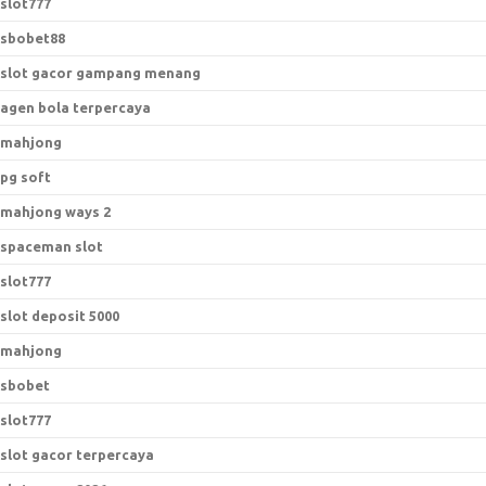
slot777
sbobet88
slot gacor gampang menang
agen bola terpercaya
mahjong
pg soft
mahjong ways 2
spaceman slot
slot777
slot deposit 5000
mahjong
sbobet
slot777
slot gacor terpercaya