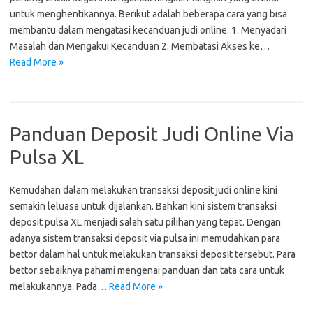
untuk menghentikannya. Berikut adalah beberapa cara yang bisa
membantu dalam mengatasi kecanduan judi online: 1. Menyadari
Masalah dan Mengakui Kecanduan 2. Membatasi Akses ke…
Read More »
Panduan Deposit Judi Online Via
Pulsa XL
Kemudahan dalam melakukan transaksi deposit judi online kini
semakin leluasa untuk dijalankan. Bahkan kini sistem transaksi
deposit pulsa XL menjadi salah satu pilihan yang tepat. Dengan
adanya sistem transaksi deposit via pulsa ini memudahkan para
bettor dalam hal untuk melakukan transaksi deposit tersebut. Para
bettor sebaiknya pahami mengenai panduan dan tata cara untuk
melakukannya. Pada…
Read More »