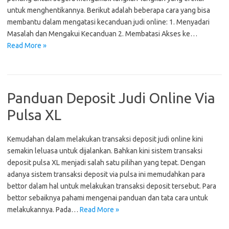
untuk menghentikannya. Berikut adalah beberapa cara yang bisa
membantu dalam mengatasi kecanduan judi online: 1. Menyadari
Masalah dan Mengakui Kecanduan 2. Membatasi Akses ke…
Read More »
Panduan Deposit Judi Online Via
Pulsa XL
Kemudahan dalam melakukan transaksi deposit judi online kini
semakin leluasa untuk dijalankan. Bahkan kini sistem transaksi
deposit pulsa XL menjadi salah satu pilihan yang tepat. Dengan
adanya sistem transaksi deposit via pulsa ini memudahkan para
bettor dalam hal untuk melakukan transaksi deposit tersebut. Para
bettor sebaiknya pahami mengenai panduan dan tata cara untuk
melakukannya. Pada…
Read More »