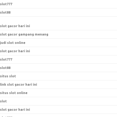
slot777
slot88
slot gacor hari ini
slot gacor gampang menang
judi slot online
slot gacor hari ini
slot777
slot88
situs slot
link slot gacor hari ini
situs slot online
slot
slot gacor hari ini