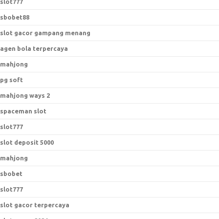
slot777
sbobet88
slot gacor gampang menang
agen bola terpercaya
mahjong
pg soft
mahjong ways 2
spaceman slot
slot777
slot deposit 5000
mahjong
sbobet
slot777
slot gacor terpercaya