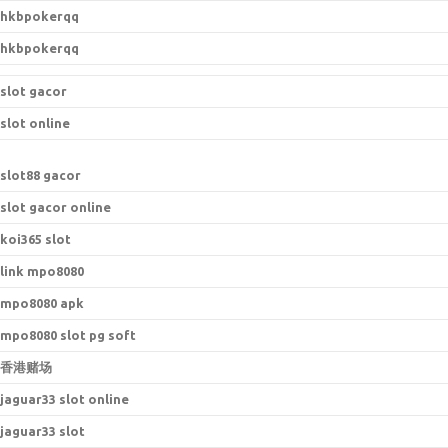
hkbpokerqq
hkbpokerqq
slot gacor
slot online
s
lot88 gacor
slot gacor online
koi365 slot
link mpo8080
mpo8080 apk
mpo8080 slot pg soft
香港赌场
jaguar33 slot online
jaguar33 slot