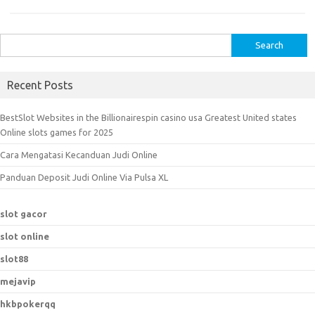
S
e
a
Recent Posts
r
c
BestSlot Websites in the Billionairespin casino usa Greatest United states
h
Online slots games for 2025
f
Cara Mengatasi Kecanduan Judi Online
o
r
Panduan Deposit Judi Online Via Pulsa XL
:
slot gacor
slot online
slot88
mejavip
hkbpokerqq