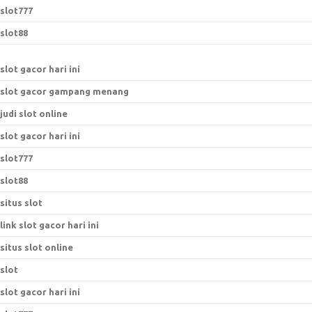
slot777
slot88
slot gacor hari ini
slot gacor gampang menang
judi slot online
slot gacor hari ini
slot777
slot88
situs slot
link slot gacor hari ini
situs slot online
slot
slot gacor hari ini