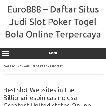
Skip
to
Euro888 – Daftar Situs
content
Judi Slot Poker Togel
Bola Online Terpercaya
Menu
TAG ARCHIVES:
AGEN SLOT PRAGMATIC PLAY
BestSlot Websites in the
Billionairespin casino usa
Greatest United states Online