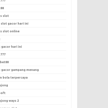
t777
t88
us slot
k slot gacor hari ini
us slot online
t
t gacor hari ini
t777
bet88
t gacor gampang menang
n bola terpercaya
hjong
soft
jong ways 2