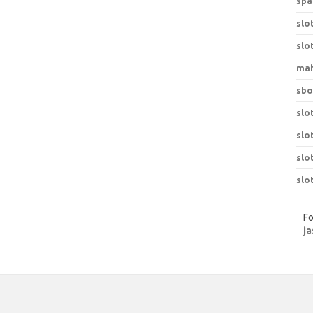
spa
slo
slo
ma
sbo
slo
slo
slo
slo
Fo
ja