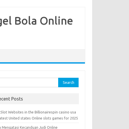
gel Bola Online
rch
ecent Posts
Slot Websites in the Billionairespin casino usa
test United states Online slots games for 2025
a Mengatasi Kecanduan Judi Online