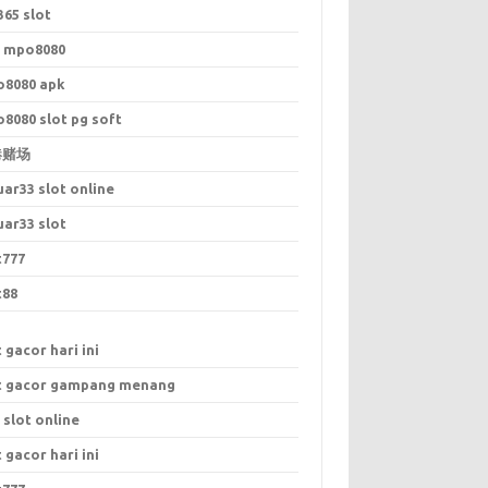
365 slot
k mpo8080
8080 apk
8080 slot pg soft
港赌场
uar33 slot online
uar33 slot
t777
t88
t gacor hari ini
t gacor gampang menang
i slot online
t gacor hari ini