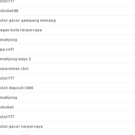
slot777
sbobet88
slot gacor gampang menang
agen bola terpercaya
mahjong
pg soft
mahjong ways 2
spaceman slot
slot777
slot deposit 5000
mahjong
sbobet
slot777
slot gacor terpercaya