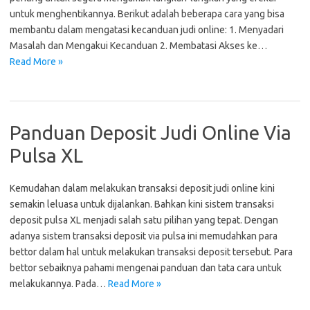
untuk menghentikannya. Berikut adalah beberapa cara yang bisa
membantu dalam mengatasi kecanduan judi online: 1. Menyadari
Masalah dan Mengakui Kecanduan 2. Membatasi Akses ke…
Read More »
Panduan Deposit Judi Online Via
Pulsa XL
Kemudahan dalam melakukan transaksi deposit judi online kini
semakin leluasa untuk dijalankan. Bahkan kini sistem transaksi
deposit pulsa XL menjadi salah satu pilihan yang tepat. Dengan
adanya sistem transaksi deposit via pulsa ini memudahkan para
bettor dalam hal untuk melakukan transaksi deposit tersebut. Para
bettor sebaiknya pahami mengenai panduan dan tata cara untuk
melakukannya. Pada…
Read More »