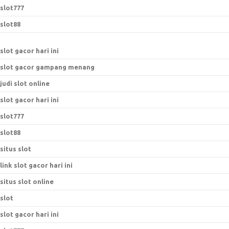
slot777
slot88
slot gacor hari ini
slot gacor gampang menang
judi slot online
slot gacor hari ini
slot777
slot88
situs slot
link slot gacor hari ini
situs slot online
slot
slot gacor hari ini