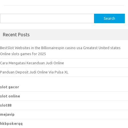
S
e
a
Recent Posts
r
c
BestSlot Websites in the Billionairespin casino usa Greatest United states
h
Online slots games for 2025
f
Cara Mengatasi Kecanduan Judi Online
o
r
Panduan Deposit Judi Online Via Pulsa XL
:
slot gacor
slot online
slot88
mejavip
hkbpokerqq