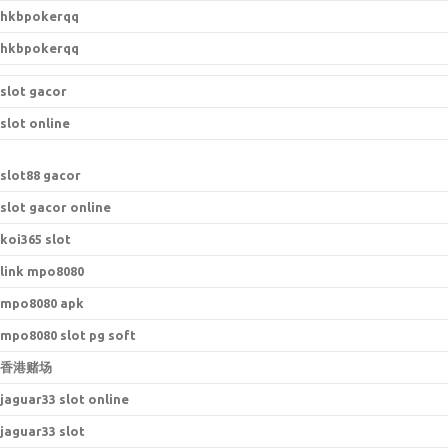
hkbpokerqq
hkbpokerqq
slot gacor
slot online
s
lot88 gacor
slot gacor online
koi365 slot
link mpo8080
mpo8080 apk
mpo8080 slot pg soft
香港赌场
jaguar33 slot online
jaguar33 slot