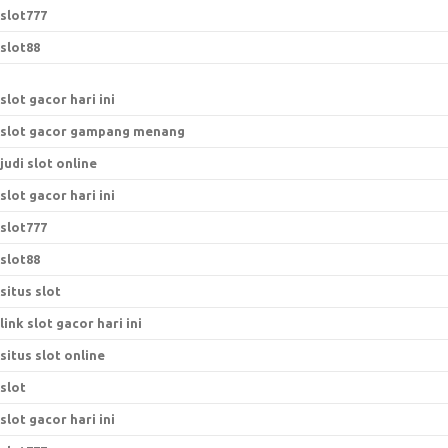
slot777
slot88
slot gacor hari ini
slot gacor gampang menang
judi slot online
slot gacor hari ini
slot777
slot88
situs slot
link slot gacor hari ini
situs slot online
slot
slot gacor hari ini