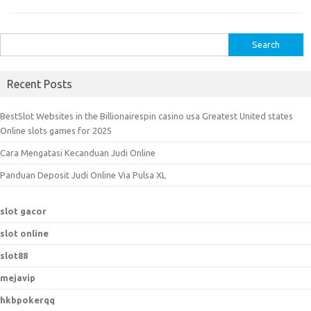
S
e
a
Recent Posts
r
c
BestSlot Websites in the Billionairespin casino usa Greatest United states
h
Online slots games for 2025
f
Cara Mengatasi Kecanduan Judi Online
o
r
Panduan Deposit Judi Online Via Pulsa XL
:
slot gacor
slot online
slot88
mejavip
hkbpokerqq