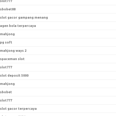
slot777
sbobet88
slot gacor gampang menang
agen bola terpercaya
mahjong
pg soft
mahjong ways 2
spaceman slot
slot777
slot deposit 5000
mahjong
sbobet
slot777
slot gacor terpercaya