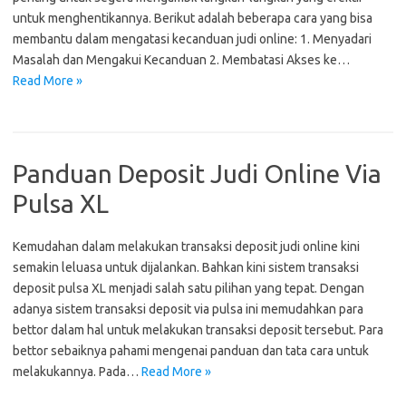
untuk menghentikannya. Berikut adalah beberapa cara yang bisa
membantu dalam mengatasi kecanduan judi online: 1. Menyadari
Masalah dan Mengakui Kecanduan 2. Membatasi Akses ke…
Read More »
Panduan Deposit Judi Online Via
Pulsa XL
Kemudahan dalam melakukan transaksi deposit judi online kini
semakin leluasa untuk dijalankan. Bahkan kini sistem transaksi
deposit pulsa XL menjadi salah satu pilihan yang tepat. Dengan
adanya sistem transaksi deposit via pulsa ini memudahkan para
bettor dalam hal untuk melakukan transaksi deposit tersebut. Para
bettor sebaiknya pahami mengenai panduan dan tata cara untuk
melakukannya. Pada…
Read More »