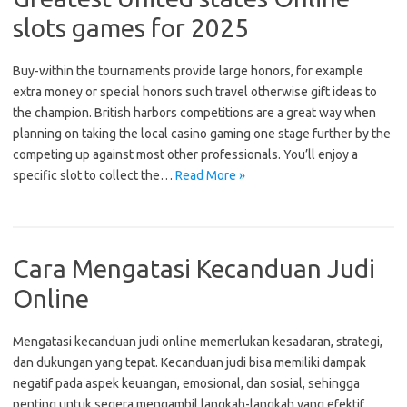
slots games for 2025
Buy-within the tournaments provide large honors, for example
extra money or special honors such travel otherwise gift ideas to
the champion. British harbors competitions are a great way when
planning on taking the local casino gaming one stage further by the
competing up against most other professionals. You’ll enjoy a
specific slot to collect the…
Read More »
Cara Mengatasi Kecanduan Judi
Online
Mengatasi kecanduan judi online memerlukan kesadaran, strategi,
dan dukungan yang tepat. Kecanduan judi bisa memiliki dampak
negatif pada aspek keuangan, emosional, dan sosial, sehingga
penting untuk segera mengambil langkah-langkah yang efektif