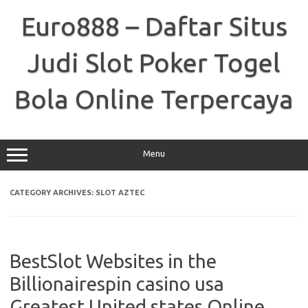
Skip
to
Euro888 – Daftar Situs
content
Judi Slot Poker Togel
Bola Online Terpercaya
Menu
CATEGORY ARCHIVES:
SLOT AZTEC
BestSlot Websites in the
Billionairespin casino usa
Greatest United states Online