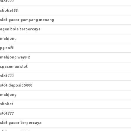
slot777
sbobet88
slot gacor gampang menang
agen bola terpercaya
mahjong
pg soft
mahjong ways 2
spaceman slot
slot777
slot deposit 5000
mahjong
sbobet
slot777
slot gacor terpercaya