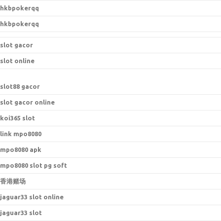
hkbpokerqq
hkbpokerqq
slot gacor
slot online
s
lot88 gacor
slot gacor online
koi365 slot
link mpo8080
mpo8080 apk
mpo8080 slot pg soft
香港赌场
jaguar33 slot online
jaguar33 slot