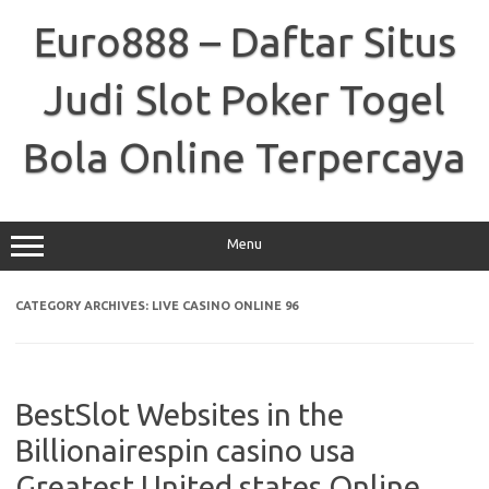
Skip
to
Euro888 – Daftar Situs
content
Judi Slot Poker Togel
Bola Online Terpercaya
Menu
CATEGORY ARCHIVES:
LIVE CASINO ONLINE 96
BestSlot Websites in the
Billionairespin casino usa
Greatest United states Online