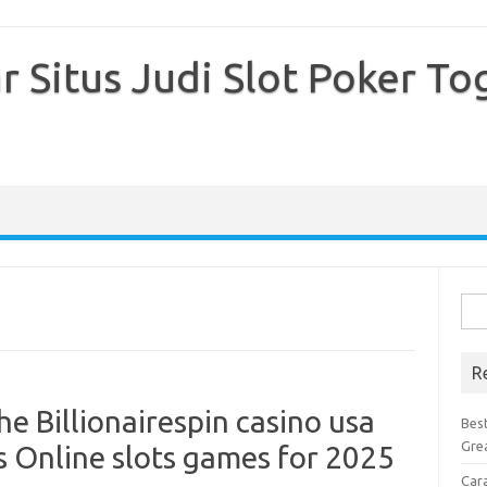
r Situs Judi Slot Poker To
S
e
a
R
r
c
he Billionairespin casino usa
Best
h
Grea
s Online slots games for 2025
f
Car