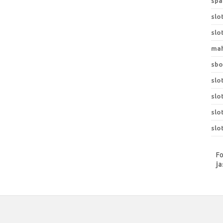
spa
slo
slo
ma
sbo
slo
slo
slo
slo
Fo
ja