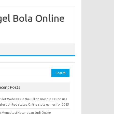
gel Bola Online
ecent Posts
Slot Websites in the Billionairespin casino usa
test United states Online slots games for 2025
a Mengatasi Kecanduan Judi Online