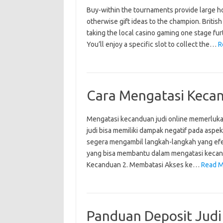
Buy-within the tournaments provide large ho
otherwise gift ideas to the champion. Briti
taking the local casino gaming one stage fu
You’ll enjoy a specific slot to collect the…
R
Cara Mengatasi Kecan
Mengatasi kecanduan judi online memerluka
judi bisa memiliki dampak negatif pada aspe
segera mengambil langkah-langkah yang efe
yang bisa membantu dalam mengatasi kecand
Kecanduan 2. Membatasi Akses ke…
Read M
Panduan Deposit Judi 