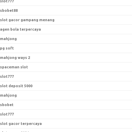
slot777
sbobet88
slot gacor gampang menang
agen bola terpercaya
mahjong
pg soft
mahjong ways 2
spaceman slot
slot777
slot deposit 5000
mahjong
sbobet
slot777
slot gacor terpercaya