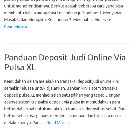
untuk menghentikannya. Berikut adalah beberapa cara yang bisa
membantu dalam mengatasi kecanduan judi online: 1. Menyadari
Masalah dan Mengakui Kecanduan 2. Membatasi Akses ke…
Read More »
Panduan Deposit Judi Online Via
Pulsa XL
Kemudahan dalam melakukan transaksi deposit judi online kini
semakin leluasa untuk dijalankan. Bahkan kini sistem transaksi
deposit pulsa XL menjadi salah satu pilihan yang tepat. Dengan
adanya sistem transaksi deposit via pulsa ini memudahkan para
bettor dalam hal untuk melakukan transaksi deposit tersebut. Para
bettor sebaiknya pahami mengenai panduan dan tata cara untuk
melakukannya. Pada…
Read More »