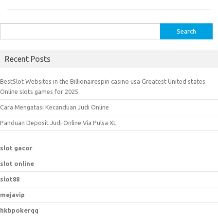
S
e
a
Recent Posts
r
c
BestSlot Websites in the Billionairespin casino usa Greatest United states
h
Online slots games for 2025
f
Cara Mengatasi Kecanduan Judi Online
o
r
Panduan Deposit Judi Online Via Pulsa XL
:
slot gacor
slot online
slot88
mejavip
hkbpokerqq