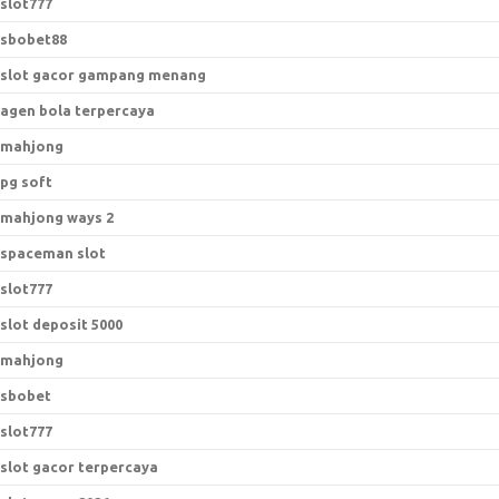
slot777
sbobet88
slot gacor gampang menang
agen bola terpercaya
mahjong
pg soft
mahjong ways 2
spaceman slot
slot777
slot deposit 5000
mahjong
sbobet
slot777
slot gacor terpercaya