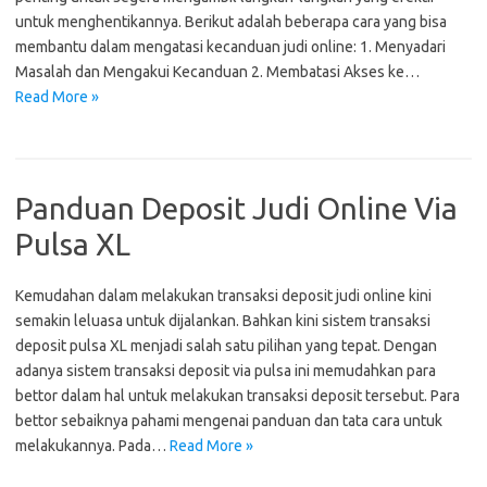
untuk menghentikannya. Berikut adalah beberapa cara yang bisa
membantu dalam mengatasi kecanduan judi online: 1. Menyadari
Masalah dan Mengakui Kecanduan 2. Membatasi Akses ke…
Read More »
Panduan Deposit Judi Online Via
Pulsa XL
Kemudahan dalam melakukan transaksi deposit judi online kini
semakin leluasa untuk dijalankan. Bahkan kini sistem transaksi
deposit pulsa XL menjadi salah satu pilihan yang tepat. Dengan
adanya sistem transaksi deposit via pulsa ini memudahkan para
bettor dalam hal untuk melakukan transaksi deposit tersebut. Para
bettor sebaiknya pahami mengenai panduan dan tata cara untuk
melakukannya. Pada…
Read More »