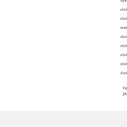
spa
slo
slo
ma
sbo
slo
slo
slo
slo
Fo
ja