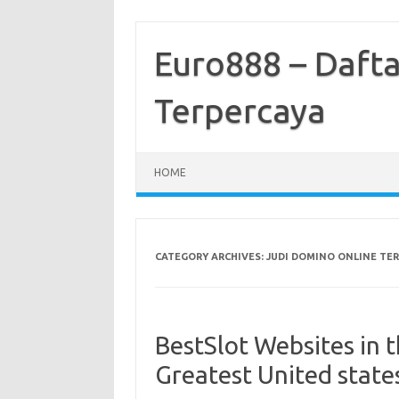
Skip
to
content
Euro888 – Dafta
Terpercaya
HOME
CATEGORY ARCHIVES:
JUDI DOMINO ONLINE TE
BestSlot Websites in t
Greatest United state