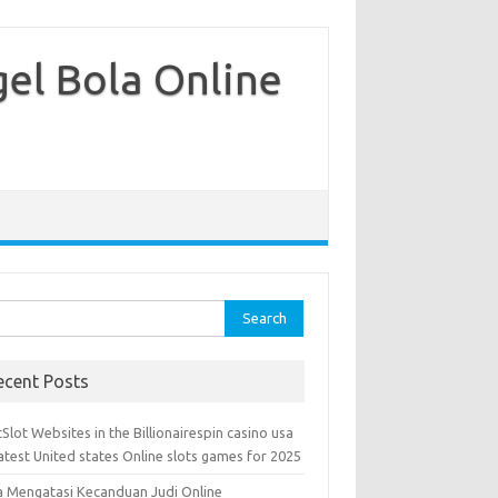
gel Bola Online
ecent Posts
Slot Websites in the Billionairespin casino usa
test United states Online slots games for 2025
a Mengatasi Kecanduan Judi Online