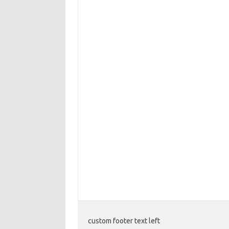
custom footer text left