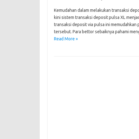
Kemudahan dalam melakukan transaksi deposit
kini sistem transaksi deposit pulsa XL menja
transaksi deposit via pulsa ini memudahkan 
tersebut. Para bettor sebaiknya pahami me
Read More »