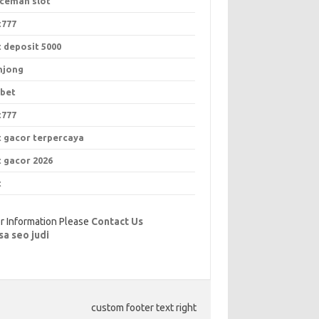
ceman slot
t777
t deposit 5000
hjong
bet
t777
t gacor terpercaya
t gacor 2026
t
r Information Please
Contact Us
sa seo judi
custom footer text right