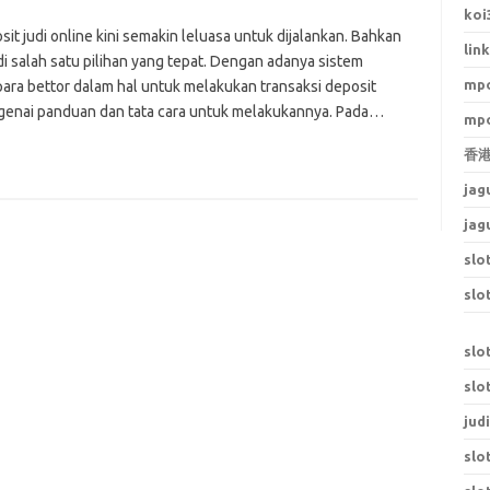
koi
 judi online kini semakin leluasa untuk dijalankan. Bahkan
lin
di salah satu pilihan yang tepat. Dengan adanya sistem
mpo
para bettor dalam hal untuk melakukan transaksi deposit
ngenai panduan dan tata cara untuk melakukannya. Pada…
mpo
香
jag
jag
slo
slo
slo
slo
jud
slo