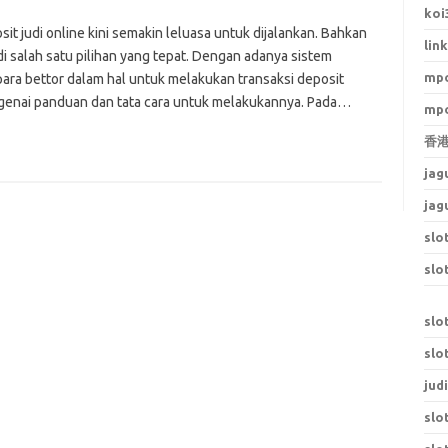
koi
 judi online kini semakin leluasa untuk dijalankan. Bahkan
lin
di salah satu pilihan yang tepat. Dengan adanya sistem
mpo
para bettor dalam hal untuk melakukan transaksi deposit
ngenai panduan dan tata cara untuk melakukannya. Pada…
mpo
香
jag
jag
slo
slo
slo
slo
jud
slo