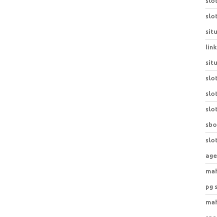
slo
slo
sit
lin
sit
slo
slo
slo
sbo
slo
age
ma
pg 
mah