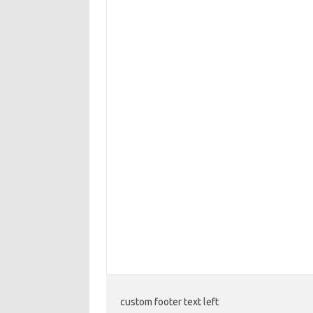
custom footer text left