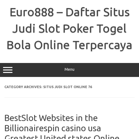
Skip
to
Euro888 – Daftar Situs
content
Judi Slot Poker Togel
Bola Online Terpercaya
Menu
CATEGORY ARCHIVES:
SITUS JUDI SLOT ONLINE 76
BestSlot Websites in the
Billionairespin casino usa
Greatest United states Online