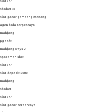
slot777
sbobet88
slot gacor gampang menang
agen bola terpercaya
mahjong
pg soft
mahjong ways 2
spaceman slot
slot777
slot deposit 5000
mahjong
sbobet
slot777
slot gacor terpercaya