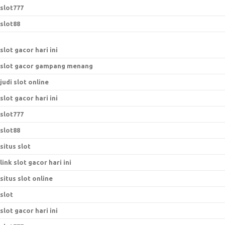
slot777
slot88
slot gacor hari ini
slot gacor gampang menang
judi slot online
slot gacor hari ini
slot777
slot88
situs slot
link slot gacor hari ini
situs slot online
slot
slot gacor hari ini