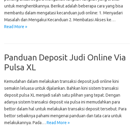
untuk menghentikannya. Berikut adalah beberapa cara yang bisa
membantu dalam mengatasi kecanduan judi online: 1. Menyadari
Masalah dan Mengakui Kecanduan 2. Membatasi Akses ke…
Read More »
Panduan Deposit Judi Online Via
Pulsa XL
Kemudahan dalam melakukan transaksi deposit judi online kini
semakin leluasa untuk dijalankan. Bahkan kini sistem transaksi
deposit pulsa XL menjadi salah satu pilihan yang tepat. Dengan
adanya sistem transaksi deposit via pulsa ini memudahkan para
bettor dalam hal untuk melakukan transaksi deposit tersebut. Para
bettor sebaiknya pahami mengenai panduan dan tata cara untuk
melakukannya. Pada…
Read More »