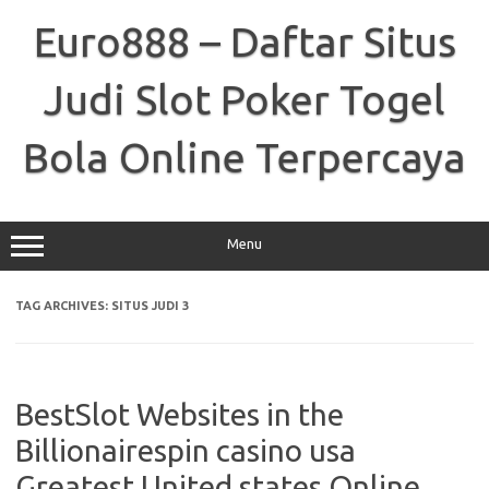
Skip
to
Euro888 – Daftar Situs
content
Judi Slot Poker Togel
Bola Online Terpercaya
Menu
TAG ARCHIVES:
SITUS JUDI 3
BestSlot Websites in the
Billionairespin casino usa
Greatest United states Online