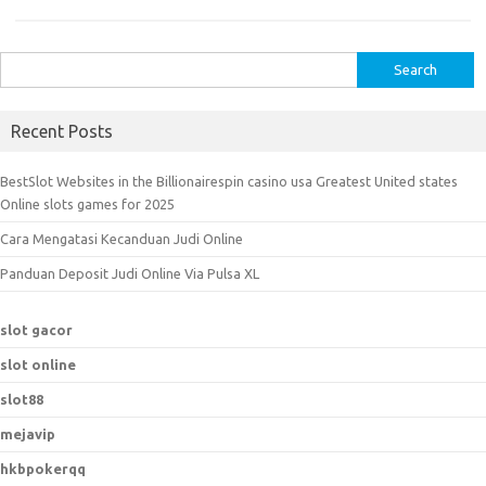
S
e
a
Recent Posts
r
c
BestSlot Websites in the Billionairespin casino usa Greatest United states
h
Online slots games for 2025
f
Cara Mengatasi Kecanduan Judi Online
o
r
Panduan Deposit Judi Online Via Pulsa XL
:
slot gacor
slot online
slot88
mejavip
hkbpokerqq